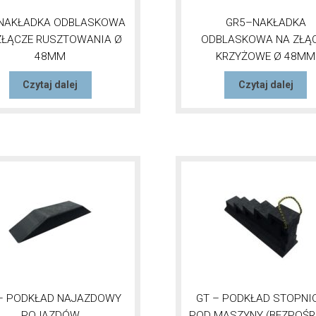
-NAKŁADKA ODBLASKOWA
GR5–NAKŁADKA
ZŁĄCZE RUSZTOWANIA Ø
ODBLASKOWA NA ZŁĄ
48MM
KRZYŻOWE Ø 48MM
Czytaj dalej
Czytaj dalej
– PODKŁAD NAJAZDOWY
GT – PODKŁAD STOPN
POJAZDÓW
POD MASZYNY (BEZPOŚR