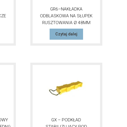
GR6–NAKŁADKA
CZE
ODBLASKOWA NA SŁUPEK
RUSZTOWANIA Ø 48MM
Czytaj dalej
IOWY
GX – PODKŁAD
EDNI)
STABILIZUJĄCY POD