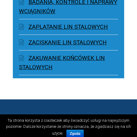
BADANIA, KONTROLE I NAPRAWY
WCIĄGNIKÓW
ZAPLATANIE LIN STALOWYCH
ZACISKANIE LIN STALOWYCH
ZAKUWANIE KOŃCÓWEK LIN
STALOWYCH
Ta strona korzysta z ciasteczek aby świadczyć usługi na najwyższym
© Stal-Pol 2026
poziomie. Dalsze korzystanie ze strony oznacza, że zgadzasz się na ich
użycie.
Zgoda