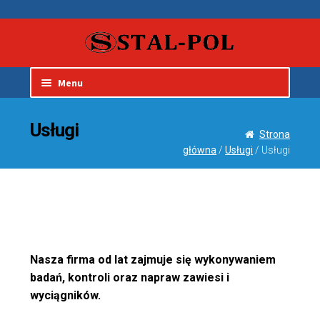
Skip 
Sk
navig
conte
Menu
Galeria
Usługi
Strona
główna
/
Usługi
/ Usługi
Produkty
Usługi
O firmie
Nasza firma od lat zajmuje się wykonywaniem
Kontakt
badań, kontroli oraz napraw zawiesi i
wyciągników.