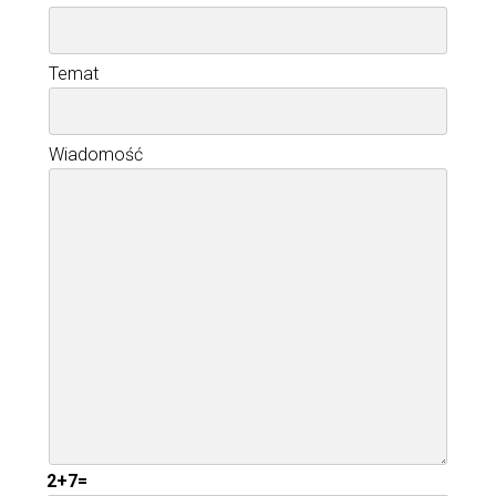
Temat
Wiadomość
2+7=